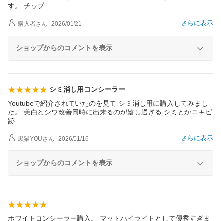
す。 チッ
プ
さらに表示
購入者
さん
2026/01/21
ショップからのコメントを表示
シミ消し用コンシーラー
Youtubeで紹介されていたのを見て シミ消し用に購入してみまし
た。 美白とシワ改善同時に出来るのが嬉し過ぎる シミとかニキビ
跡
さらに表示
黒猫YOU
さん
2026/01/16
ショップからのコメントを表示
ホワイトコンシーラー購入。 マットハイライトとして優秀すぎま