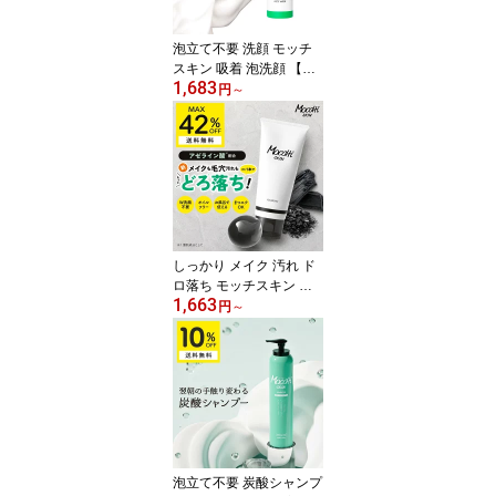
つき 透明感 敏感肌 泥 低
刺激 保湿 まつエク mocc
泡立て不要 洗顔 モッチ
hiskin
スキン 吸着 泡洗顔 【MA
1,683
X25%OFF 送料無料 沖縄
円
～
離島除く】 mocchiskin
時短 毛穴 角栓 毛穴汚れ
角質 肌荒れ ニキビ ニキ
ビケア 乾燥 皮脂 敏感肌
低刺激 くすみ 黒ずみ つ
っぱらない しっとり 保
湿 透明感 洗顔フォーム
洗顔料 泡洗顔フォーム
しっかり メイク 汚れ ド
モッチ
ロ落ち モッチスキン 吸
1,663
着 クレンジング 炭【MA
円
～
X42%OFF 送料無料 沖
縄・離島除く】W洗顔不
要 マツエクOK クレンジ
ングジェル 毛穴 毛穴汚
れ 角栓 角質 皮脂 ニキビ
吹き出物 肌荒れ 乾燥 敏
感肌 低刺激 泥 くすみ 黒
ずみ 透明感 毛穴ケア mo
泡立て不要 炭酸シャンプ
cchiskin