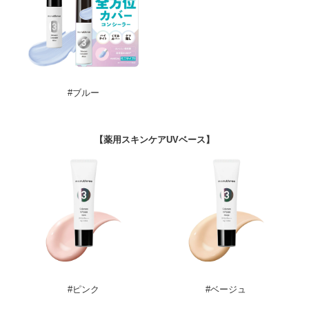
#ブルー
【薬用スキンケアUVベース】
#ピンク
#ベージュ