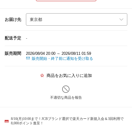
お届け先
配送予定
-
販売期間
2026/08/04 20:00 ～ 2026/08/11 01:59
販売開始・終了前に通知を受け取る
商品をお気に入りに追加
不適切な商品を報告
8/10(月)10:00まで！JCBブランド選択で楽天カード新規入会＆3回利用で
8,000ポイント進呈！