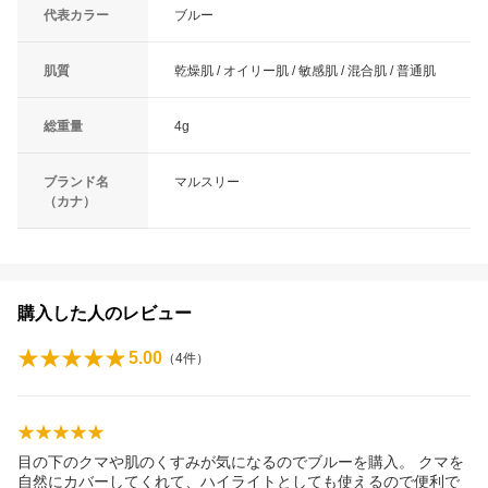
代表カラー
ブルー
肌質
乾燥肌 / オイリー肌 / 敏感肌 / 混合肌 / 普通肌
総重量
4g
ブランド名
マルスリー
（カナ）
購入した人のレビュー
5.00
（
4
件）
目の下のクマや肌のくすみが気になるのでブルーを購入。 クマを
自然にカバーしてくれて、ハイライトとしても使えるので便利で