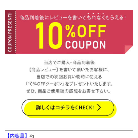
【内容量】
4g